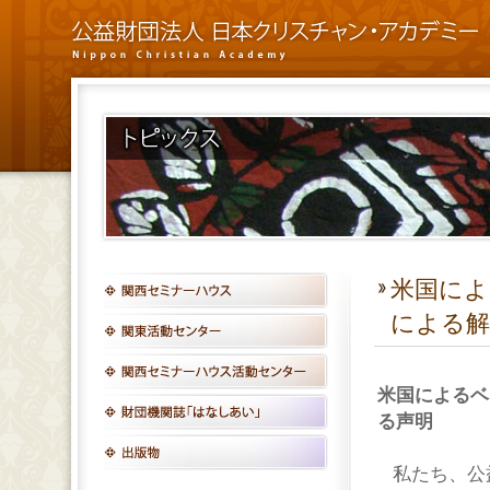
米国によ
による解
米国によるベ
る声明
私たち、公