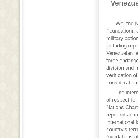
Venezue
We, the N
Foundation), 
military actio
including repo
Venezuelan le
force endanger
division and h
verification o
consideration 
The inter
of respect for
Nations Charte
reported actio
international 
country's terr
foundations o