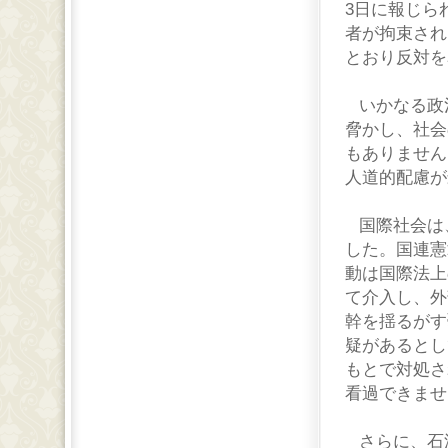
3
日に報じら
者が拘束され
とおり反対を
いかなる政
脅かし、社会
もありません
人道的配慮が
国際社会は
した。国連憲
動は国際法上
て介入し、外
幹を揺るがす
疑があるとし
もとで対処さ
看過できませ
さらに、石