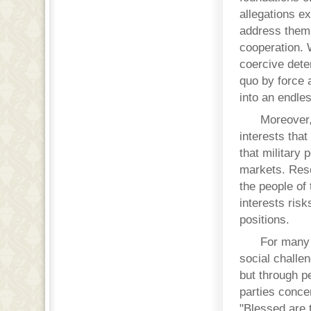
allegations ex
address them 
cooperation. 
coercive dete
quo by force a
into an endles
Moreover,
interests tha
that military
markets. Reso
the people of 
interests risk
positions.
For many 
social challe
but through p
parties conce
"Blessed are 