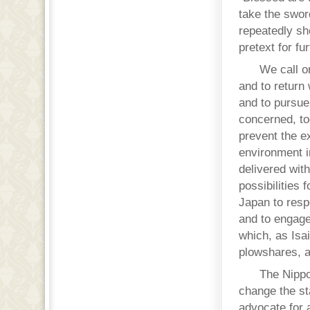
take the swor
repeatedly sh
pretext for fu
We call on
and to return 
and to pursue
concerned, to
prevent the e
environment i
delivered with
possibilities 
Japan to respe
and to engage
which, as Isai
plowshares, a
The Nippo
change the sta
advocate for 